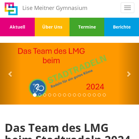
Direkt
Lise Meitner Gymnasium
Toggl
zum
navig
Inhalt
Menu
Menu
Menu
Menu
Aktuell
Über Uns
Termine
Berichte
1
2
3
4
Vorherige
Wei
Das Team des LMG