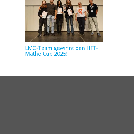
LMG-Team gewinnt den HFT-
Mathe-Cup 2025!