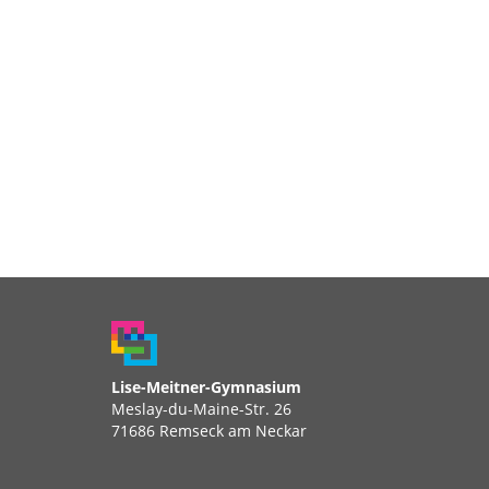
Lise-Meitner-Gymnasium
Meslay-du-Maine-Str. 26
71686 Remseck am Neckar