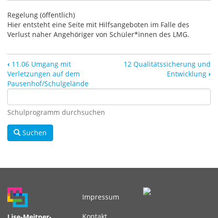
Regelung (öffentlich)
Hier entsteht eine Seite mit Hilfsangeboten im Falle des
Verlust naher Angehöriger von Schüler*innen des LMG.
‹
11.06 Umgang mit
12 Qualitätssicherung und
Verletzungen auf dem
Entwicklung
›
Pausenhof/Schulgelände
Schulprogramm durchsuchen
Suchen
Impressum
Fußbereichsmenü
Kontakt
Lise-Meitner-