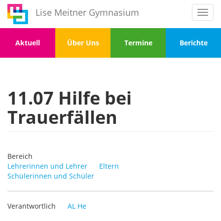
Direkt
Lise Meitner Gymnasium
Toggl
zum
navig
Inhalt
Menu
Menu
Menu
Menu
Aktuell
Über Uns
Termine
Berichte
1
2
3
4
11.07 Hilfe bei
Trauerfällen
Bereich
Lehrerinnen und Lehrer
Eltern
Schülerinnen und Schüler
Verantwortlich
AL He