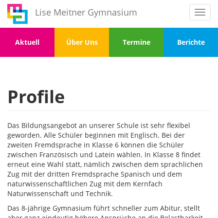
Direkt
Lise Meitner Gymnasium
Toggl
zum
navig
Inhalt
Menu
Menu
Menu
Menu
Aktuell
Über Uns
Termine
Berichte
1
2
3
4
Profile
Das Bildungsangebot an unserer Schule ist sehr flexibel
geworden. Alle Schüler beginnen mit Englisch. Bei der
zweiten Fremdsprache in Klasse 6 können die Schüler
zwischen Französisch und Latein wählen. In Klasse 8 findet
erneut eine Wahl statt, nämlich zwischen dem sprachlichen
Zug mit der dritten Fremdsprache Spanisch und dem
naturwissenschaftlichen Zug mit dem Kernfach
Naturwissenschaft und Technik.
Das 8-jährige Gymnasium führt schneller zum Abitur, stellt
aber ganz eindeutig höhere Ansprüche an die Belastbarkeit