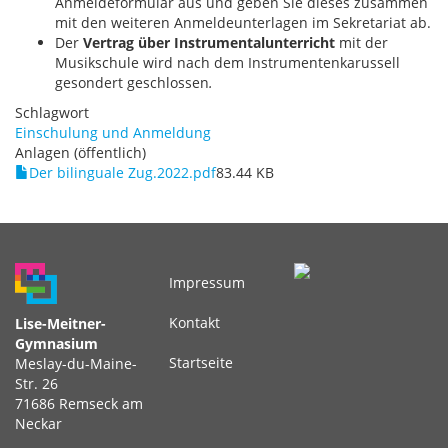
Anmeldeformular aus und geben Sie dieses zusammen
mit den weiteren Anmeldeunterlagen im Sekretariat ab.
Der
Vertrag über Instrumentalunterricht
mit der
Musikschule wird nach dem Instrumentenkarussell
gesondert geschlossen
.
Schlagwort
Einschulung und Anmeldung
Anlagen (öffentlich)
Der bilinguale Zug.2022.pdf
83.44 KB
Impressum
Fußbereichsmenü
Kontakt
Lise-Meitner-
Gymnasium
Startseite
Meslay-du-Maine-
Str. 26
71686 Remseck am
Neckar