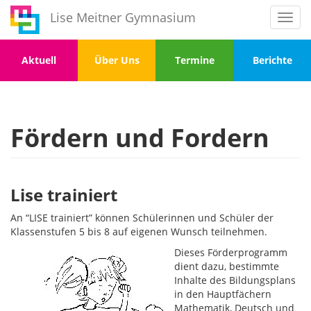
Direkt
Lise Meitner Gymnasium
Toggl
zum
navig
Inhalt
Menu
Menu
Menu
Menu
Aktuell
Über Uns
Termine
Berichte
1
2
3
4
Fördern und Fordern
Lise trainiert
An “LISE trainiert” können Schülerinnen und Schüler der
Klassenstufen 5 bis 8 auf eigenen Wunsch teilnehmen.
Dieses Förderprogramm
dient dazu, bestimmte
Inhalte des Bildungsplans
in den Hauptfächern
Mathematik, Deutsch und