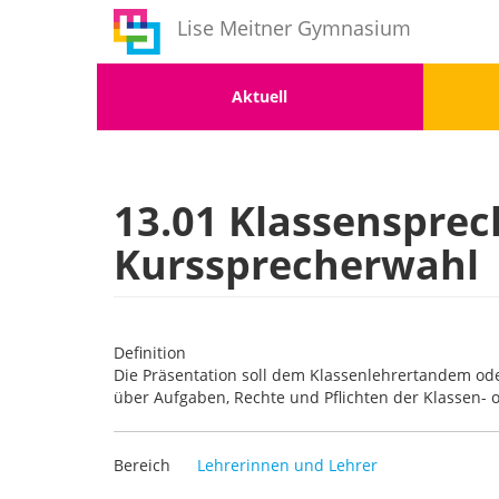
Benutzermenü
Direkt
Lise Meitner Gymnasium
zum
Inhalt
Menu
Men
Aktuell
1
2
13.01 Klassensprec
Kurssprecherwahl
Definition
Die Präsentation soll dem Klassenlehrertandem ode
über Aufgaben, Rechte und Pflichten der Klassen- 
Bereich
Lehrerinnen und Lehrer