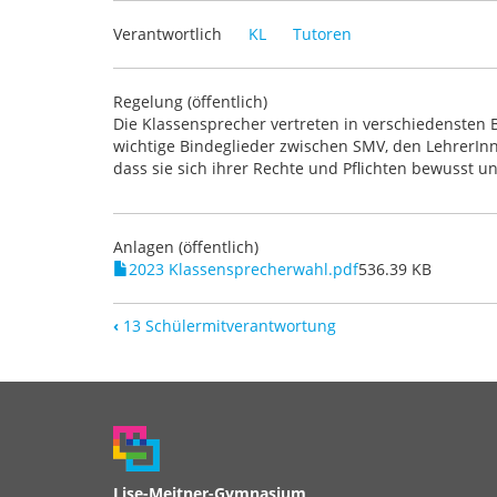
Verantwortlich
KL
Tutoren
Regelung (öffentlich)
Die Klassensprecher vertreten in verschiedensten B
wichtige Bindeglieder zwischen SMV, den LehrerInnn
dass sie sich ihrer Rechte und Pflichten bewusst u
Anlagen (öffentlich)
2023 Klassensprecherwahl.pdf
536.39 KB
‹
13 Schülermitverantwortung
Lise-Meitner-Gymnasium