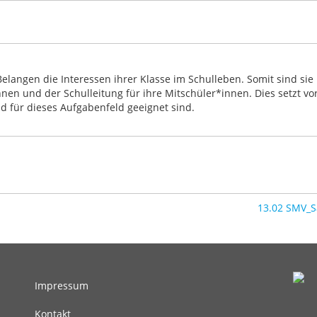
elangen die Interessen ihrer Klasse im Schulleben. Somit sind sie
en und der Schulleitung für ihre Mitschüler*innen. Dies setzt vo
nd für dieses Aufgabenfeld geeignet sind.
13.02 SMV_
Impressum
Fußbereichsmenü
Kontakt