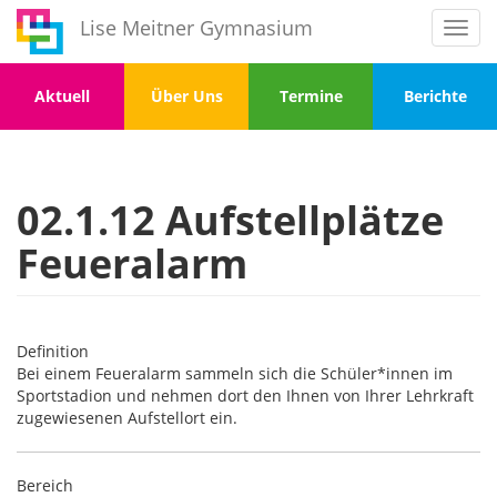
Direkt
Lise Meitner Gymnasium
Toggl
zum
navig
Inhalt
Menu
Menu
Menu
Menu
Aktuell
Über Uns
Termine
Berichte
1
2
3
4
02.1.12 Aufstellplätze
Feueralarm
Definition
Bei einem Feueralarm sammeln sich die Schüler*innen im
Sportstadion und nehmen dort den Ihnen von Ihrer Lehrkraft
zugewiesenen Aufstellort ein.
Bereich