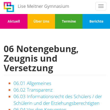
Direkt
Lise Meitner Gymnasium
Toggl
zum
navig
Inhalt
Menu
Menu
Menu
Menu
Aktuell
Über Uns
Termine
Berichte
1
2
3
4
06 Notengebung,
Zeugnis und
Versetzung
06.01 Allgemeines
06.02 Transparenz
06.03 Informationsrecht des Schülers / der
Schülerin und der Erziehungsberechtigten
06.04 Vor den Konventen