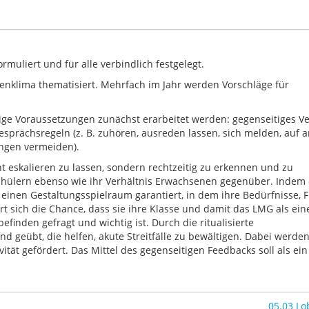
muliert und für alle verbindlich festgelegt.
enklima thematisiert. Mehrfach im Jahr werden Vorschläge für
ige Voraussetzungen zunächst
erarbeitet werden: gegenseitiges
Ve
esprächsregeln (z.
B.
zuhören, aus
reden lassen, sich melden, auf 
ngen vermeiden).
ht eskalieren zu lassen, sondern rechtzeitig zu erken­
nen und zu
chülern
ebenso wie ihr Verhältnis Erwachsenen gegenüber. Indem 
einen Gestaltungsspielraum garantiert,
in dem ihre
Bedürfnisse, F
ert
sich die Chance, dass sie ihre Klasse und damit das LMG als ei
lbefinden gefragt und
wichtig ist. Durch die ritualisierte
nd geübt, die helfen,
akute Streitfälle zu bewältigen.
Dabei werde
ität gefördert. Das Mittel des gegenseitigen Feedbacks soll als ein
05.03 Lo