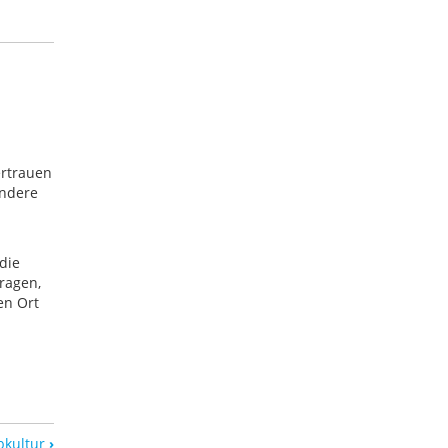
rtrauen
andere
die
ragen,
nen
Ort
n
bkultur
›