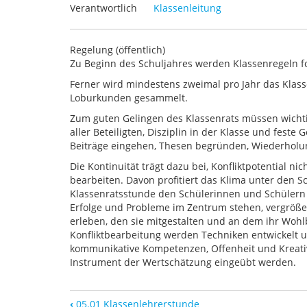
Verantwortlich
Klassenleitung
Regelung (öffentlich)
Z
u Beginn des Schuljahres werden Klassenregeln for
Ferner wird mindestens zweimal pro Jahr das Klass
Loburkunden gesammelt.
Zum guten Gelingen des Klassenrats müssen wicht
aller
Beteiligten,
Disziplin
in der Klasse und feste
G
Beiträge eingehen, Thesen begründen,
Wie
derholu
Die Kontinuität trägt dazu bei,
Konfliktpotential nic
bearbeiten. Davon profitiert das Klima unter den
S
Klas
senratsstunde den Schülerinnen und Schülern 
Erfolge und Probleme im Zentrum stehen, vergröß
erleben, den sie mitgestalten und an dem ihr Woh
Konfliktbearbeitung werden
Techniken entwickelt u
kommunikative
Kompetenzen,
Offenheit und Kreativ
Instrument der Wertschätzung eingeübt werden.
‹
05.01 Klassenlehrerstunde