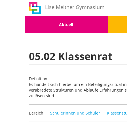
Benutzermenü
Direkt
Lise Meitner Gymnasium
zum
Inhalt
Menu
Men
Aktuell
1
2
05.02 Klassenrat
Definition
Es handelt sich hierbei um ein Beteiligungsritual 
verabredete Strukturen und Abläufe Erfahrungen sa
zu lösen sind.
Bereich
Schülerinnen und Schüler
Klassenstu