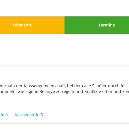
u
Menu
Über Uns
Termine
3
innerhalb der Klassengemeinschaft, bei dem alle Schüler durch fest
mmeln, wie eigene Belange zu regeln und Konflikte offen und kon
fe 6
Klassenstufe 5