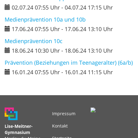
02.07.24 07:55 Uhr
-
04.07.24 17:15 Uhr
Medienprävention 10a und 10b
17.06.24 07:55 Uhr
-
17.06.24 13:10 Uhr
Medienprävention 10c
18.06.24 10:30 Uhr
-
18.06.24 13:10 Uhr
Prävention (Beziehungen im Teenageralter) (6a/b)
16.01.24 07:55 Uhr
-
16.01.24 11:15 Uhr
Impressum
Fußbereichsmenü
Kontakt
Lise-Meitner-
Gymnasium