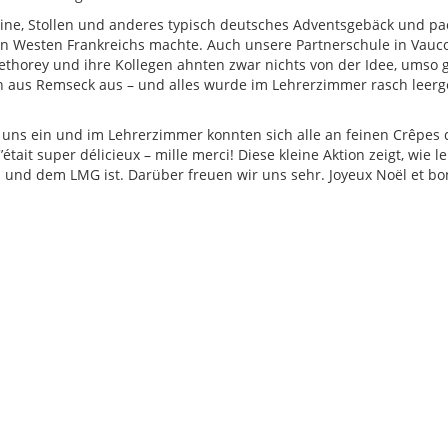
ne, Stollen und anderes typisch deutsches Adventsgebäck und pa
 den Westen Frankreichs machte. Auch unsere Partnerschule in Vauc
 Dethorey und ihre Kollegen ahnten zwar nichts von der Idee, umso 
 aus Remseck aus – und alles wurde im Lehrerzimmer rasch leerge
 uns ein und im Lehrerzimmer konnten sich alle an feinen Crêpes 
ait super délicieux – mille merci! Diese kleine Aktion zeigt, wie l
 und dem LMG ist. Darüber freuen wir uns sehr. Joyeux No
ë
l et b