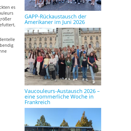
ckten es
ouleurs
GAPP-Rückaustausch der
größer
Amerikaner im Juni 2026
futtert,
dentelle
ebendig
onne
Vaucouleurs-Austausch 2026 –
eine sommerliche Woche in
Frankreich