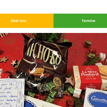
u
Menu
Über Uns
Termine
3