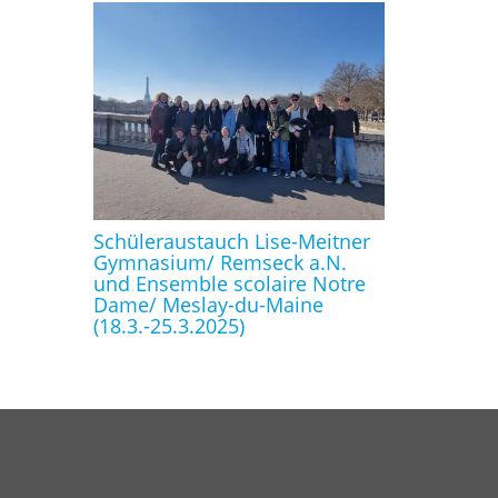
Schüleraustauch Lise-Meitner
Gymnasium/ Remseck a.N.
und Ensemble scolaire Notre
Dame/ Meslay-du-Maine
(18.3.-25.3.2025)