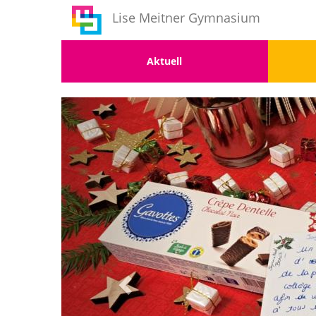
Benutzermenü
Direkt
Lise Meitner Gymnasium
zum
Inhalt
Menu
Men
Aktuell
1
2
Vorherige