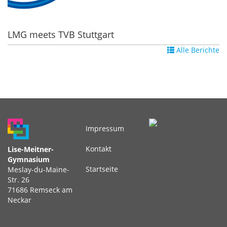
LMG meets TVB Stuttgart
Alle Berichte
Impressum
Fußbereichsmenü
Kontakt
Lise-Meitner-
Gymnasium
Startseite
Meslay-du-Maine-
Str. 26
71686 Remseck am
Neckar