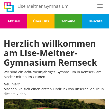
Direkt
Lise Meitner Gymnasium
Toggl
zum
navig
Inhalt
Menu
Menu
Menu
Menu
Aktuell
Über Uns
Termine
Berichte
1
2
3
4
Herzlich willkommen
am Lise-Meitner-
Gymnasium Remseck
Wir sind ein acht-/neunjähriges Gymnasium in Remseck am
Neckar mitten im Grünen.
Neu hier?
Machen Sie sich einen ersten Eindruck von unserer Schule in
diesem Video.