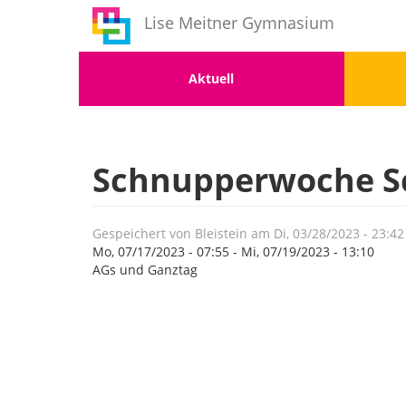
Benutzermenü
Direkt
Lise Meitner Gymnasium
zum
Inhalt
Menu
Men
Aktuell
1
2
Schnupperwoche Sc
Gespeichert von
Bleistein
am
Di, 03/28/2023 - 23:42
Mo, 07/17/2023 - 07:55
-
Mi, 07/19/2023 - 13:10
AGs und Ganztag