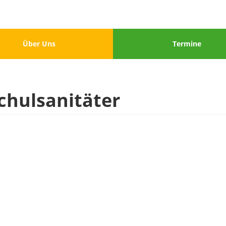
u
Menu
Über Uns
Termine
3
hulsanitäter