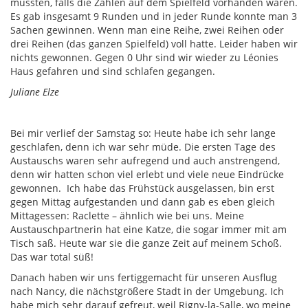
mussten, falls die Zahlen auf dem Spielfeld vorhanden waren.
Es gab insgesamt 9 Runden und in jeder Runde konnte man 3
Sachen gewinnen. Wenn man eine Reihe, zwei Reihen oder
drei Reihen (das ganzen Spielfeld) voll hatte. Leider haben wir
nichts gewonnen. Gegen 0 Uhr sind wir wieder zu Léonies
Haus gefahren und sind schlafen gegangen.
Juliane Elze
Bei mir verlief der Samstag so: Heute habe ich sehr lange
geschlafen, denn ich war sehr müde. Die ersten Tage des
Austauschs waren sehr aufregend und auch anstrengend,
denn wir hatten schon viel erlebt und viele neue Eindrücke
gewonnen. Ich habe das Frühstück ausgelassen, bin erst
gegen Mittag aufgestanden und dann gab es eben gleich
Mittagessen: Raclette – ähnlich wie bei uns. Meine
Austauschpartnerin hat eine Katze, die sogar immer mit am
Tisch saß. Heute war sie die ganze Zeit auf meinem Schoß.
Das war total süß!
Danach haben wir uns fertiggemacht für unseren Ausflug
nach Nancy, die nächstgrößere Stadt in der Umgebung. Ich
habe mich sehr darauf gefreut, weil Rigny-la-Salle, wo meine