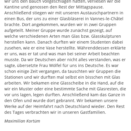
wir uns den Bauch vollgeschlagen hatten, verließen wir die
Kantine und genossen den Rest der Mittagspause.
Anschließend stiegen wir mit unseren Austauschpartnern in
einen Bus, der uns zu einer Glasbläserei in Vannes-le-Châtel
brachte. Dort angekommen, wurden wir in zwei Gruppen
aufgeteilt. Meiner Gruppe wurde zunächst gezeigt, auf
welche verschiedenen Arten man Glas bzw. Glasskulpturen
herstellen kann. Danach durften wir einem Studenten dabei
zusehen, wie er eine Vase herstellte. Währenddessen erklärte
er uns, was er tat und was man bei seiner Arbeit beachten
musste. Da wir Deutschen aber nicht alles verstanden, was er
sagte, übersetzte Frau Wölfel für uns ins Deutsche. Es war
schon einige Zeit vergangen, da tauschten wir Gruppen die
Stationen und wir durften mal selbst ein bisschen mit Glas
arbeiten. Wir bekamen eine Glasscheibe in die Hand, auf die
wir ein Muster oder eine bestimmte Sache mit Glasresten, die
vor uns lagen, legen durften. Anschließend kam das Ganze in
den Ofen und wurde dort gebrannt. Wir bekamen unsere
Werke auf der Heimfahrt nach Deutschland wieder. Den Rest
des Tages verbrachten wir in unseren Gastfamilien.
Maximilian Kortüm