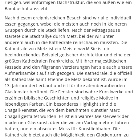
riesigen, wellenförmigen Dachstruktur, die von außen wie ein
Bambushut aussieht.
Nach diesem ereignisreichen Besuch sind wir alle individuell
essen gegangen, wobei die meisten auch noch in kleineren
Gruppen durch die Stadt liefen. Nach der Mittagspause
startete die Stadtrallye durch Metz, bei der wir unter
anderem auch in die Kathedrale reinschauen mussten. Die
Kathedrale von Metz ist ein Meisterwerk! Sie ist ein
beeindruckendes Beispiel gotischer Architektur und eine der
größten Kathedralen Frankreichs. Mit ihrer majestätischen
Fassade und den filigranen Verzierungen hat sie auch unsere
Aufmerksamkeit auf sich gezogen. Die Kathedrale, die offiziell
als Kathedrale Saint-Étienne de Metz bekannt ist, wurde im
13. Jahrhundert erbaut und ist für ihre atemberaubenden
Glasfenster berühmt. Die Fenster sind wahre Kunstwerke und
erzählen biblische Geschichten und religiöse Motive in
lebendigen Farben. Ein besonderes Highlight sind die
Chagall-Fenster, die von dem berühmten Künstler Marc
Chagall gestaltet wurden. Es ist ein wahres Meisterwerk der
modernen Glaskunst, über die wir am Vortag mehr erfahren
hatten, und ein absolutes Muss für Kunstliebhaber. Die
Kathedrale bietet auch die Möglichkeit, den Glockenturm zu