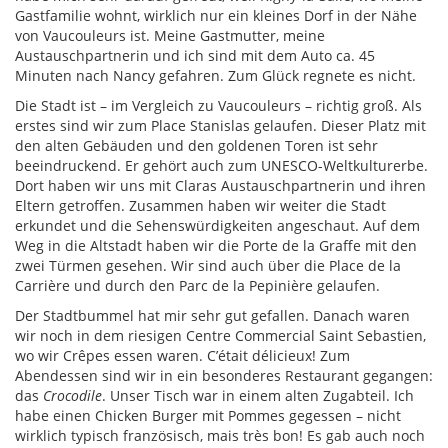
Gastfamilie wohnt, wirklich nur ein kleines Dorf in der Nähe
von Vaucouleurs ist. Meine Gastmutter, meine
Austauschpartnerin und ich sind mit dem Auto ca. 45
Minuten nach Nancy gefahren. Zum Glück regnete es nicht.
Die Stadt ist – im Vergleich zu Vaucouleurs – richtig groß. Als
erstes sind wir zum Place Stanislas gelaufen. Dieser Platz mit
den alten Gebäuden und den goldenen Toren ist sehr
beeindruckend. Er gehört auch zum UNESCO-Weltkulturerbe.
Dort haben wir uns mit Claras Austauschpartnerin und ihren
Eltern getroffen. Zusammen haben wir weiter die Stadt
erkundet und die Sehenswürdigkeiten angeschaut. Auf dem
Weg in die Altstadt haben wir die Porte de la Graffe mit den
zwei Türmen gesehen. Wir sind auch über die Place de la
Carrière und durch den Parc de la Pepinière gelaufen.
Der Stadtbummel hat mir sehr gut gefallen. Danach waren
wir noch in dem riesigen Centre Commercial Saint Sebastien,
wo wir Crêpes essen waren. C’était délicieux! Zum
Abendessen sind wir in ein besonderes Restaurant gegangen:
das
Crocodile
. Unser Tisch war in einem alten Zugabteil. Ich
habe einen Chicken Burger mit Pommes gegessen – nicht
wirklich typisch französisch, mais très bon! Es gab auch noch