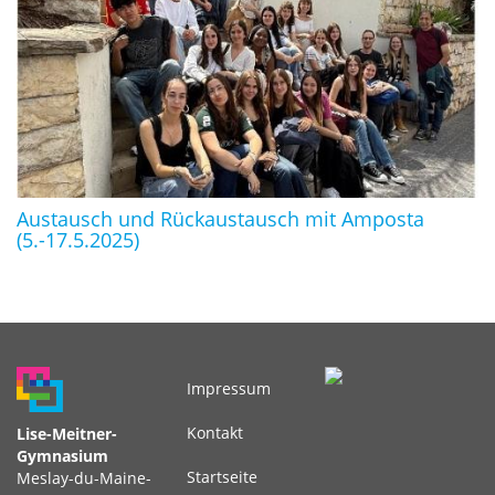
Austausch und Rückaustausch mit Amposta
(5.-17.5.2025)
Impressum
Fußbereichsmenü
Kontakt
Lise-Meitner-
Gymnasium
Startseite
Meslay-du-Maine-