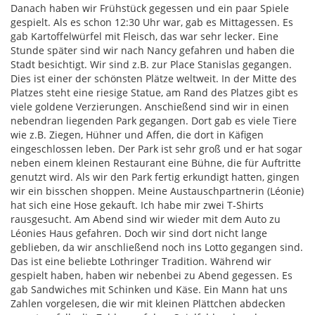
Danach haben wir Frühstück gegessen und ein paar Spiele
gespielt. Als es schon 12:30 Uhr war, gab es Mittagessen. Es
gab Kartoffelwürfel mit Fleisch, das war sehr lecker. Eine
Stunde später sind wir nach Nancy gefahren und haben die
Stadt besichtigt. Wir sind z.B. zur Place Stanislas gegangen.
Dies ist einer der schönsten Plätze weltweit. In der Mitte des
Platzes steht eine riesige Statue, am Rand des Platzes gibt es
viele goldene Verzierungen. Anschießend sind wir in einen
nebendran liegenden Park gegangen. Dort gab es viele Tiere
wie z.B. Ziegen, Hühner und Affen, die dort in Käfigen
eingeschlossen leben. Der Park ist sehr groß und er hat sogar
neben einem kleinen Restaurant eine Bühne, die für Auftritte
genutzt wird. Als wir den Park fertig erkundigt hatten, gingen
wir ein bisschen shoppen. Meine Austauschpartnerin (Léonie)
hat sich eine Hose gekauft. Ich habe mir zwei T-Shirts
rausgesucht. Am Abend sind wir wieder mit dem Auto zu
Léonies Haus gefahren. Doch wir sind dort nicht lange
geblieben, da wir anschließend noch ins Lotto gegangen sind.
Das ist eine beliebte Lothringer Tradition. Während wir
gespielt haben, haben wir nebenbei zu Abend gegessen. Es
gab Sandwiches mit Schinken und Käse. Ein Mann hat uns
Zahlen vorgelesen, die wir mit kleinen Plättchen abdecken