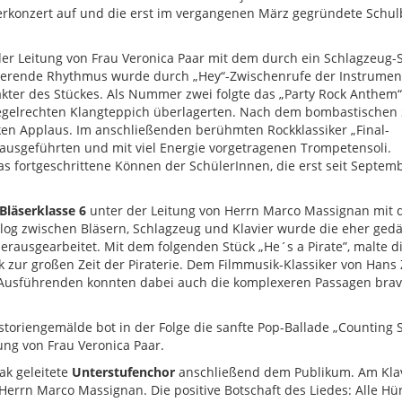
rkonzert auf und die erst im vergangenen März gegründete Schu
er Leitung von Frau Veronica Paar mit dem durch ein Schlagzeug-
lsierende Rhythmus wurde durch „Hey“-Zwischenrufe der Instrumen
kter des Stückes. Als Nummer zwei folgte das „Party Rock Anthem“
egelrechten Klangteppich überlagerten. Nach dem bombastischen 
ken Applaus. Im anschließenden berühmten Rockklassiker „Final-
ausgeführten und mit viel Energie vorgetragenen Trompetensoli.
s fortgeschrittene Können der SchülerInnen, die erst seit Septem
Bläserklasse 6
unter der Leitung von Herrn Marco Massignan mit
ialog zwischen Bläsern, Schlagzeug und Klavier wurde die eher ged
rausgearbeitet. Mit dem folgenden Stück „He´s a Pirate”, malte d
bik zur großen Zeit der Piraterie. Dem Filmmusik-Klassiker von Han
e Ausführenden konnten dabei auch die komplexeren Passagen bra
toriengemälde bot in der Folge die sanfte Pop-Ballade „Counting S
ung von Frau Veronica Paar.
ak geleitete
Unterstufenchor
anschließend dem Publikum. Am Kla
Herrn Marco Massignan. Die positive Botschaft des Liedes: Alle H