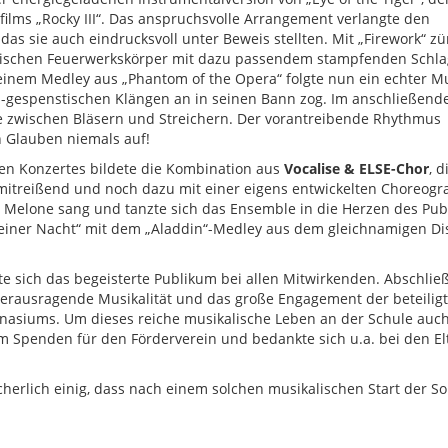
ilms „Rocky III“. Das anspruchsvolle Arrangement verlangte den
s sie auch eindrucksvoll unter Beweis stellten. Mit „Firework“ z
lischen Feuerwerkskörper mit dazu passendem stampfenden Schla
inem Medley aus „Phantom of the Opera“ folgte nun ein echter Mu
ös-gespenstischen Klängen an in seinen Bann zog. Im anschließend
ce zwischen Bläsern und Streichern. Der vorantreibende Rhythmus
n Glauben niemals auf!
n Konzertes bildete die Kombination aus
Vocalise & ELSE-Chor
, d
mitreißend und noch dazu mit einer eigens entwickelten Choreogra
d Melone sang und tanzte sich das Ensemble in die Herzen des Pub
d einer Nacht“ mit dem „Aladdin“-Medley aus dem gleichnamigen Di
e sich das begeisterte Publikum bei allen Mitwirkenden. Abschlie
e herausragende Musikalität und das große Engagement der beteilig
nasiums. Um dieses reiche musikalische Leben an der Schule auc
 Spenden für den Förderverein und bedankte sich u.a. bei den El
herlich einig, dass nach einem solchen musikalischen Start der 