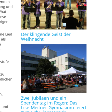
uenden
tung und
What
iese
nigen,
Der klingende Geist der
ene Lied
Weihnacht
 als
h
e
stufe
026
edlichen
n.
Zwei Jubiläen und ein
Spendentag im Regen: Das
n und
Lise-Meitner-Gymnasium feiert
em