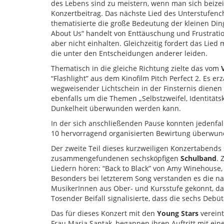
des Lebens sind zu meistern, wenn man sich beizei
Konzertbeitrag. Das nächste Lied des Unterstufenc
thematisierte die große Bedeutung der kleinen Di
About Us“ handelt von Enttäuschung und Frustrati
aber nicht einhalten. Gleichzeitig fordert das Lie
die unter den Entscheidungen anderer leiden.
Thematisch in die gleiche Richtung zielte das vom
“Flashlight” aus dem Kinofilm Pitch Perfect 2. Es e
wegweisender Lichtschein in der Finsternis diene
ebenfalls um die Themen „Selbstzweifel, Identitäts
Dunkelheit überwunden werden kann.
In der sich anschließenden Pause konnten jedenfal
10 hervorragend organisierten Bewirtung überwu
Der zweite Teil dieses kurzweiligen Konzertabends
zusammengefundenen sechsköpfigen
Schulband
. 
Liedern hören: “Back to Black” von Amy Winehouse
Besonders bei letzterem Song verstanden es die na
MusikerInnen aus Ober- und Kursstufe gekonnt, da
Tosender Beifall signalisierte, dass die sechs Debü
Das für dieses Konzert mit den
Young Stars
verein
Frau Maria Santak, begannen ihren Auftritt mit ein