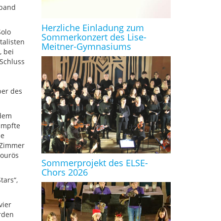
lband
Herzliche Einladung zum
Solo
Sommerkonzert des Lise-
talisten
Meitner-Gymnasiums
, bei
Schluss
ber des
 dem
ämpfte
ie
s Zimmer
vourös
Sommerprojekt des ELSE-
Chors 2026
tars“,
vier
ürden