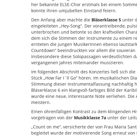
her bekannte ELSE-Chor erstmals bei einem Somme
konnte ihren umjubelten Einstand feiern.
Den Anfang aber machte die
Bläserklasse 5
unter d
eingeleiteten „Hey-Song“. Der vorantreibende, pu
unterbrochen und betonte so den kraftvollen Chara
dem sich die Stimmen der Instrumente zu einem r
ernteten die jungen MusikerInnen ebenso lautstar
Countdown“ beeindruckten vor allem die souverän 
Insbesondere diese Solopassagen verdeutlichten da
vergangenen Jahres miteinander musizieren.
Im folgenden Abschnitt des Konzertes ließ sich die
Stück „How Far I´ll Go“ hören. Im musikalischen D
Stimmung dieser Instrumentalfassung nachhaltig he
Bläserklasse 6 ein klangvoll-farbiges Bild der Kari
wurde eine neue, interessante Note verliehen. Di
meistern.
Einen ohrenfälligen Kontrast zu dem klingenden His
vorgetragen von der
Musikklasse 7a
unter der Leit
„Count on me“, versicherte der von Frau Maria Sant
begleitet wurde der motivierende Song erneut von 