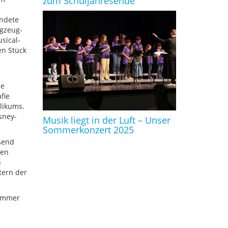
zum Schuljahresende
ündete
gzeug-
sical-
en Stück
ie
fie
likums.
sney-
Musik liegt in der Luft – Unser
Sommerkonzert 2025
ßend
ten
h
tern der
Sommer