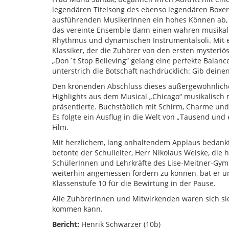
legendären Titelsong des ebenso legendären Boxerf
ausführenden MusikerInnen ein hohes Können ab, da
das vereinte Ensemble dann einen wahren musika
Rhythmus und dynamischen Instrumentalsoli. Mit e
Klassiker, der die Zuhörer von den ersten mysteri
„Don´t Stop Believing“ gelang eine perfekte Balan
unterstrich die Botschaft nachdrücklich: Gib deine
Den krönenden Abschluss dieses außergewöhnliche
Highlights aus dem Musical „Chicago“ musikalisch 
präsentierte. Buchstäblich mit Schirm, Charme un
Es folgte ein Ausflug in die Welt von „Tausend un
Film.
Mit herzlichem, lang anhaltendem Applaus bedankt
betonte der Schulleiter, Herr Nikolaus Weiske, di
SchülerInnen und Lehrkräfte des Lise-Meitner-Gym
weiterhin angemessen fördern zu können, bat er um
Klassenstufe 10 für die Bewirtung in der Pause.
Alle ZuhörerInnen und Mitwirkenden waren sich sic
kommen kann.
Bericht:
Henrik Schwarzer (10b)