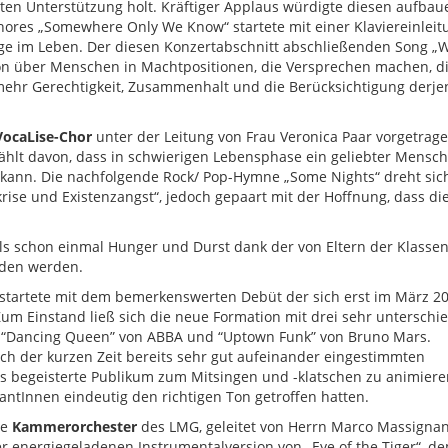
ten Unterstützung holt. Kräftiger Applaus würdigte diesen aufba
hores „Somewhere Only We Know“ startete mit einer Klaviereinlei
nge im Leben. Der diesen Konzertabschnitt abschließenden Song „
on über Menschen in Machtpositionen, die Versprechen machen, d
d mehr Gerechtigkeit, Zusammenhalt und die Berücksichtigung derje
VocaLise-Chor
unter der Leitung von Frau Veronica Paar vorgetrag
rzählt davon, dass in schwierigen Lebensphase ein geliebter Mensch
n kann. Die nachfolgende Rock/ Pop-Hymne „Some Nights“ dreht sic
krise und Existenzangst“, jedoch gepaart mit der Hoffnung, dass di
ls schon einmal Hunger und Durst dank der von Eltern der Klassen
nden werden.
 startete mit dem bemerkenswerten Debüt der sich erst im März 2
Zum Einstand ließ sich die neue Formation mit drei sehr unterschi
, “Dancing Queen” von ABBA und “Uptown Funk” von Bruno Mars.
ch der kurzen Zeit bereits sehr gut aufeinander eingestimmten
s begeisterte Publikum zum Mitsingen und -klatschen zu animiere
tantInnen eindeutig den richtigen Ton getroffen hatten.
te
Kammerorchester
des LMG, geleitet von Herrn Marco Massigna
er energiegeladenen Instrumentalversion von „Eye of the Tiger“, d